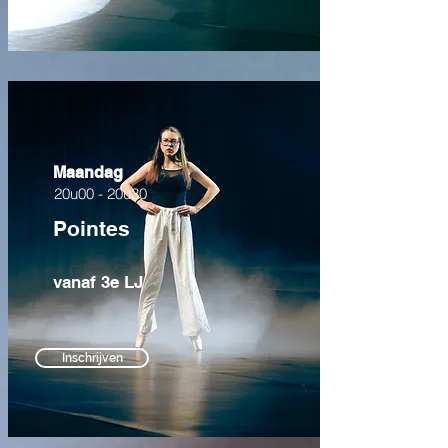
Maandag
20u00 - 20u30
Pointes
vanaf 3e LJ
Inschrijven