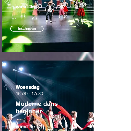
vanaf 3e LJ
Inschrijven
Woensdag
16u30 - 17u30
Moderne dans
beginner
vanaf 3e LJ