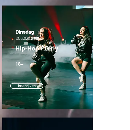
Dinsdag
20u00 - 21u00
Hip-Hop / Girly
18+
Inschrijven