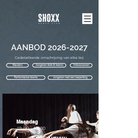
AANBOD
2026-2027
Gedetailleerde omschrijving van elke les:
Kleuters
Jongeren (kids & teens)
Volwassenen
Performance teams
Jongeren met een beperking
Maandag
18u30 - 19u30