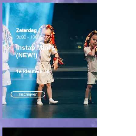
Zaterdag
9u00 - 10u00
Instap Mini's
(NEW!)
1e kleuterklas
Inschrijven