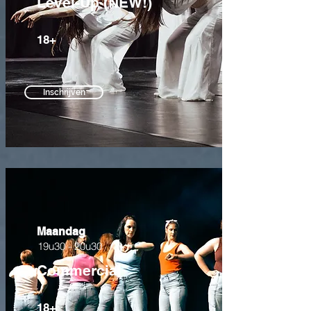
Level-Up (NEW!)
18+
Inschrijven
Maandag
19u30 - 20u30
Commercial
18+