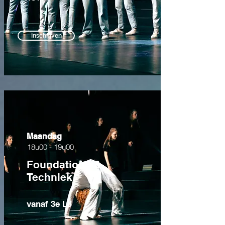
Inschrijven
Maandag
18u00 - 19u00
Foundations &
Techniek
vanaf 3e LJ