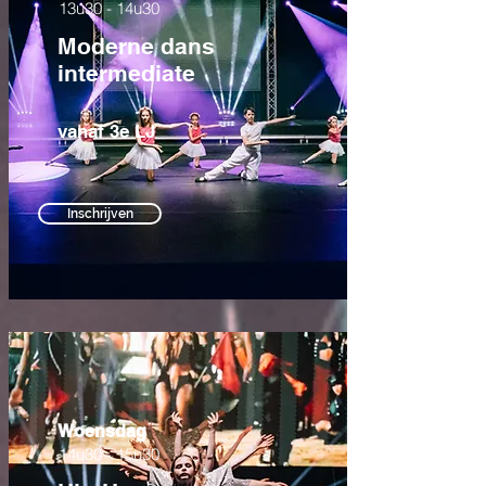
13u30 - 14u30
Moderne dans
intermediate
vanaf 3e LJ
Inschrijven
Woensdag
14u30 - 15u30