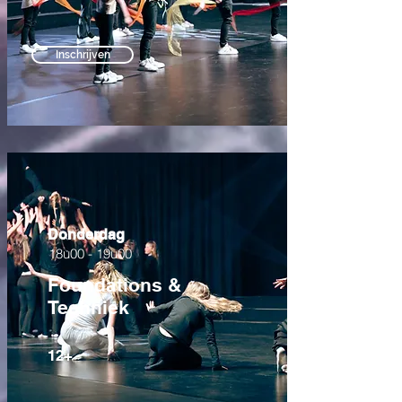
Inschrijven
Donderdag
18u00 - 19u00
Foundations &
Techniek
12+