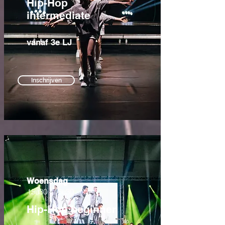
Hip-Hop
intermediate
vanaf 3e LJ
Inschrijven
Woensdag
15u30 - 16u30
Hip-Hop beginner