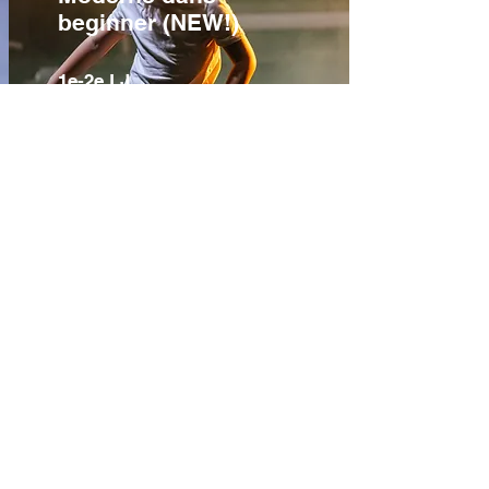
beginner (NEW!)
1e-2e LJ
Inschrijven
Zaterdag
11u00 - 12u00
Hip-Hop beginner
(NEW!)