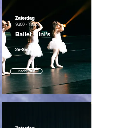
Zaterdag
9u00 - 10u00
Ballet Mini's
2e-3e KK
Inschrijven