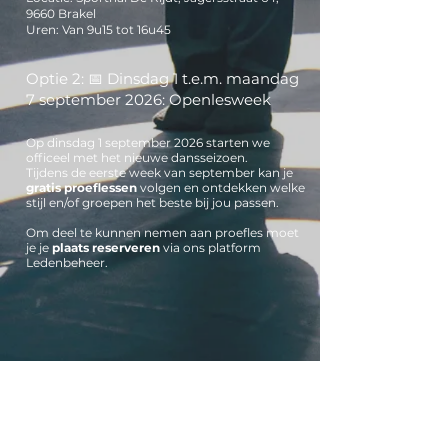
9660 Brakel
Uren: Van 9u15 tot 16u45
Optie 2: 📅 Dinsdag 1 t.e.m. maandag
7 september 2026: Openlesweek
Op dinsdag 1 september 2026 starten we
officeel met het nieuwe dansseizoen.
Tijdens de eerste week van september kan je
gratis proeflessen
volgen en ontdekken welke
stijl en/of groepen het beste bij jou passen.
Om deel te kunnen nemen aan proefles moet
je je
plaats reserveren
via ons platform
Ledenbeheer.
Passen beide momenten niet?
Let's talk!