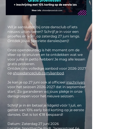
Wil je aansluiten bij onze dansclub of iets
nieuws uitproberen? Schrijf je in voor een
proefles en kom op zaterdag 27 juni langs.
Ontdek jouw favoriete dansles(sen)!
Onze opendeurdag is hét moment om de
sfeer op te snuiven en te ontdekken wat we
voor jullie in petto hebben! Je mag alle lessen
gratis proberen.
Ontdek ons volledige aanbod voor 2026-2027
op
shoxxdanceclub.com/aanbod
.
Je kan je op 27 juni ook al officieel
inschrijven
voor het seizoen
2026-2027
dat in september
start. Zo garanderen wij jouw plekje in onze
dansgroepen voor het nieuwe seizoen.
Schrijf je in én betaal je lidgeld vóór 1 juli, en
geniet van 10% early bird korting op je eerste
dansles. Dat is tot €18 bespaard!
Datum: Zaterdag 27 juni 2026
Locatie: Sporthal De Rijdt, Jagersstraat 64,