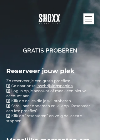
GRATIS PROBEREN
Reserveer jouw plek
Zo reserveer je een gratis proefles:
1️⃣ Ga naar onze
inschrijvingspagina
2️⃣ Log in op je account of maak een nieuw
account aan
3️⃣ Klik op de les die je wil proberen
4️⃣ Scroll naar onderaan en klik op “Reserveer
een les: proefles”
5️⃣ Klik op “reserveren” en volg de laatste
stappen!